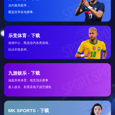
流。每周举行团建活动，增强队员之间的信任感和默契
度。此外，还邀请心理专家为运动员提供专业指导，以
帮助他们更好地应对比赛压力。这一系列措施有效提高
了团队凝聚力，使得每位成员都能发挥出最佳状态。
在管理层面上，
GA黄金甲平台
杭州排球队引入现代化
管理理念，通过数据分析工具监测运动员训练效果及身
体状态，从而实现精细化管理。这种科学化的方法使得
球员们能够有针对性地进行体能训练，有效减少受伤风
险，并保持最佳竞技状态。