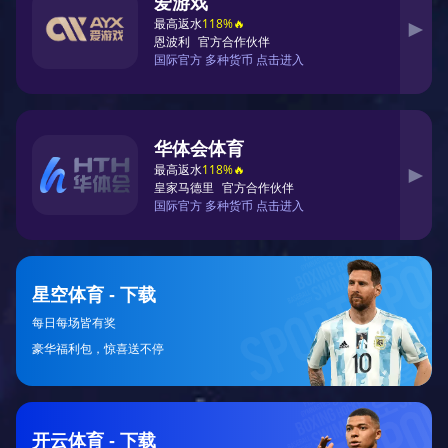
点进攻，以加快节奏并打乱对手防线。这些创新战术不
仅提升了球队自身实力，也为整个联赛注入了新的活
力。
此外，为了确保战术实施的有效性，杭州排球队注重针
对性的训练，定期进行模拟比赛，以检验和调整战术效
果。这种不断反馈和改进的过程，让球队在实战中逐渐
形成自己的风格，并取得了一系列优异成绩。
2、队伍建设与管理
优秀的运动员是成功团队的重要组成部分，因此杭州排
球队非常重视队伍建设。在选拔过程中，不仅关注运动
员的技术水平，更看重其心理素质及团队合作能力。通
过科学选材，他们努力打造一支综合素质高、适应性强
的队伍。
同时，教练组也积极营造良好的团队氛围，加强沟通交