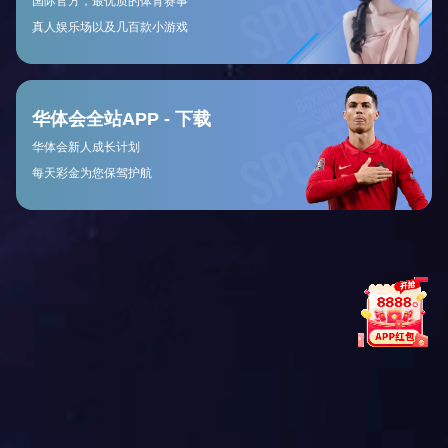
精。
此外，该队还定期参加国内外各种交流赛事，与不同风
格和水平的对手过招，以此来拓宽视野，提高技战术水
平。在这些赛事中，不仅锻炼了年轻球员，同时也让老
将重新找回自信，实现技艺传承。
值得一提的是，杭州市政府也积极支持这一过程，为俱
乐部提供资金支持以引进高水平教练和先进设备，从而
提升整体训练条件。这种政策导向充分体现出地方政府
对于体育事业发展的重视，为杭州市排球事业注入了新
的动力。
4、文化传播与社会影响
除了竞技层面的成就外，杭州排球队也积极参与社会公
益活动，将体育精神带给更广泛的人群。他们通过举办
青少年培训班，引导年轻人参与到排球运动中来，不仅