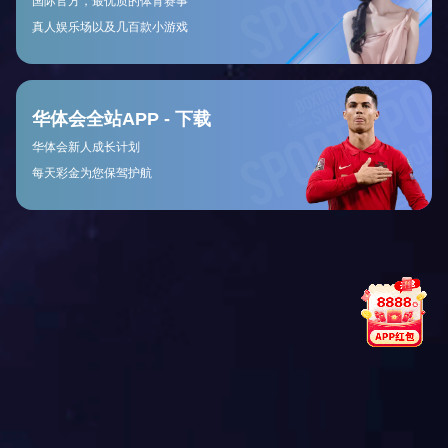
全国锦标赛正式开幕后，各支参赛队伍纷纷亮相，而重
庆队以坚定自信的姿态进入赛场。在小组赛阶段，他们
凭借出色表现一路过关斩将，以全胜战绩晋级淘汰赛。
这段时间内，每一场比赛都充满紧张感，但选手们始终
保持冷静，在关键时刻总能把握住机会。
尤其是在半决赛中，对阵传统强队时，双方你来我往，
相持不下。然而，在关键局面上，重庆选手依靠扎实的
基本功和沉稳心态赢得了最终胜利，为决赛做好了充分
准备。这场胶着而又激烈的较量，不仅考验了个人技
艺，更加检验了团队协作能力。
决赛当天，全场气氛热烈。面对来自其他省市劲旅挑
战，重庆队展现出过人的意志力。他们以96:89拿下竞
争对手，再次印证了自己的实力与韧性。最终以93分稳
居积分榜首位，不仅为自己赢得荣誉，更为城市增添骄
傲。