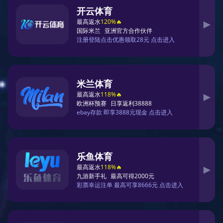
重庆乒乓球队在
全国锦标赛中以
93分稳居积分榜
首位
2025-12-12
重庆乒乓球队在全国锦标赛中表现出色，以93分稳居积
分榜首位，展现了其强大的实力和团队凝聚力。本文将
从四个方面对这一成就进行详细阐述，包括球队的历史