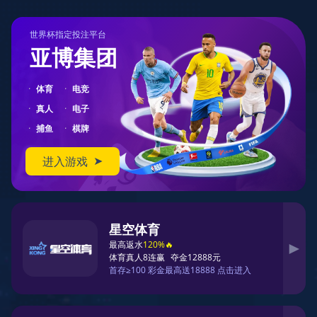
聚焦企业
首页
聚焦企业