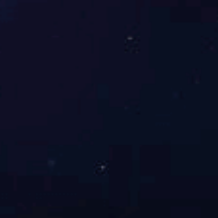
无论是在赛场上还是看台上，团结都是足球最重要的一
部分。当各国球队相互竞争时，不同肤色、语言和文化
背景的人们因共同热爱的运动走到了一起。在一起欢
呼，一起失落，共同经历胜利与失败，这是任何其他运
动难以比拟的独特体验。
这种团结不仅体现在球队内部，也反映在整个社区甚至
国家层面。在大型赛事期间，无数支持者齐聚一起，为
自己的国家加油助威，这种氛围充满激情且动人心弦，
让每个人都感受到归属感。同时，也拉近了人与人之间
心理距离，使得大家更加紧密地联系在一起。
而这种激情常常延续至日常生活，如今越来越多的人开
始参与到业余联赛或社区活动中去，由此形成一种良好
的社会氛围。不再只是看客，每个人都可以成为这场伟
大运动的一部分，从而推动整个社会向前发展。
总结：