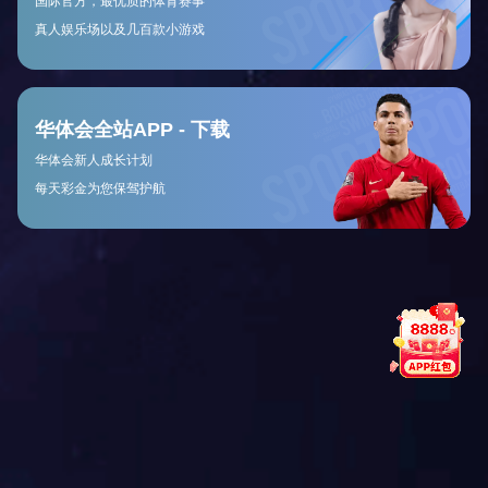
发全球范围内关注与热议。这不仅是一场体育竞技，也
是各国文化交流的平台。各国人民通过观看比赛，加深
了彼此之间的了解和友谊，使得不同文化背景下的人们
能够相聚于同一个舞台，共同庆祝这一盛事。
此外，在这样的盛会上，不同国家队之间激烈竞争所产
生的不仅仅是胜负，还有那份坚韧不拔、不屈不挠的精
神。这种精神感染着每一个观看者，也使得许多普通人
从中获得勇气与力量，以应对生活中的挑战。
更重要的是
GA黄金甲体育官网
，足球盛宴为年轻人提
供了无限可能性。在这个过程中，他们看到自己的梦
想，可以追求成为下一位传奇球员。同时，这也促进了
青少年对于体育锻炼兴趣，提高他们身体素质，为未来
培养健康生活方式奠定基础。
4、团结与激情