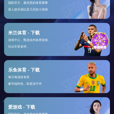
那些经典片段一一呈现。这种形式不仅满足了球迷对比
赛回顾的需求，更加深了人们对比赛过程与结果的理
解。
精彩瞬间集锦视频通常会集中展示一些极具观赏性的进
攻、防守及配合画面，比如惊艳扑救、绝妙传球以及如
梦幻般的进球。这些画面凝聚了顶级运动员们辛勤训练
与拼搏精神，让观看者体验到一种身临其境般激动感。
同时，通过网络平台，这些视频也迅速传播开来，使得
更多人能够共享这些美好时刻，从而扩大了足球文化在
全球范围内的发展力度。可以说，这类集锦视频成为了
现代体育文化不可或缺的一部分，它记录的不仅仅是比
赛，更是一代又一代人的青春记忆。
3、足球盛宴的重要性
每当大型赛事来临，无论是欧洲杯还是世界杯，都会引