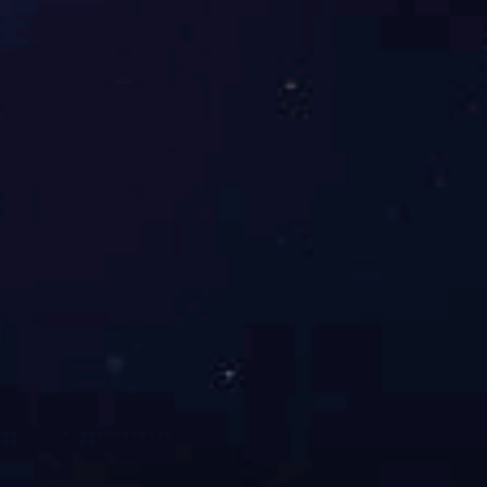
社交媒体时代背景下，这些明星通过个人品牌建设，与
粉丝互动频繁。他们分享训练视频、生活点滴以及社会
责任感，引发广泛关注和讨论。而这种亲民形象则进一
步巩固了他们作为偶像的人气，也推动了品牌代言等商
业合作的发展。
总而言之，这些因素相辅相成，共同构建起一个立体化
的人物形象，让人们不仅欣赏其技艺，更加钦佩其人格
魅力，从而让更多人关注这项运动本身。
总结：
通过以上几个方面，我们可以清晰地看到，身高1米82
的足球明星以其卓越身体素质、精湛技术能力、强大心
理素质以及独特个人魅力，在绿茵场上展现出了非凡实
力。他们不仅仅是单纯地追求胜利，更是在传递一种体
育精神与文化价值，引领着年轻一代对美好生活与理想
目标的不懈追求。