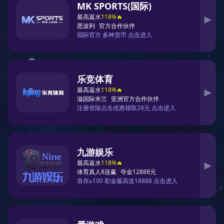
上展现非凡魅力与实力。首先，探讨他们出色的身体素
质如何帮助他们在比赛中占据优势；其次，分析他们精
湛的技术能力对比赛结果的重要影响；接着，讨论心理
素质和战术意识是如何使他们更加出色；最后，将结合
球员个人魅力与公众形象，为读者揭示这些足球明星背
后的故事。通过以上角度，我们将全面呈现身高1米82
的足球明星在绿茵场上的风采。
1、卓越的身体素质
在足球这项运动中，身体素质的重要性不言而喻。身高
1米82的球员通常具备良好的体能，包括速度、力量和
灵活性等。这些因素使得他们能够在激烈竞争中保持体
力，并在关键时刻做出迅速反应。他们可以更好地进行
冲刺、抢断以及争顶，对抗来自对手的压力。
此外，这种身高也为他们提供了更大的视野，更容易观
察到场上的局势变化。他们能够更快地判断传球路线及